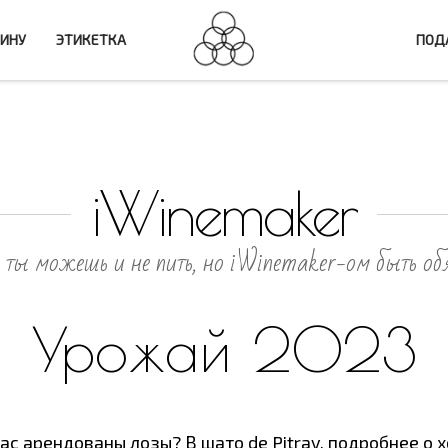
ВИНУ
ЭТИКЕТКА
ПОДА
iWinemaker
 ты можешь и не пить, но iWinemaker-ом быть об
Урожай 2023
ас арендованы лозы? В шато de Pitray, подробнее о х