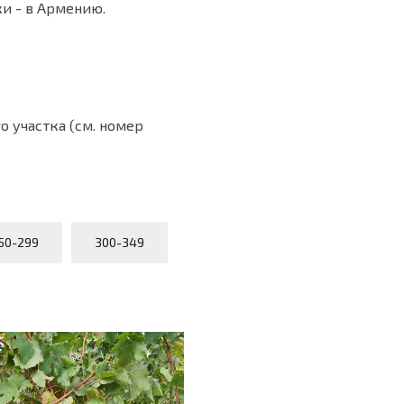
ки - в Армению.
 участка (см. номер
50-299
300-349