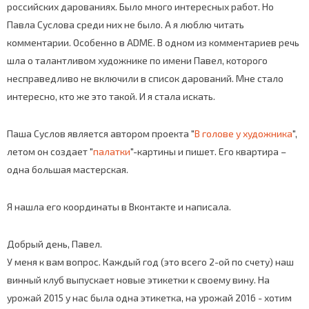
российских дарованиях. Было много интересных работ. Но
Павла Суслова среди них не было. А я люблю читать
комментарии. Особенно в ADME. В одном из комментариев речь
шла о талантливом художнике по имени Павел, которого
несправедливо не включили в список дарований. Мне стало
интересно, кто же это такой. И я стала искать.
Паша Суслов является автором проекта "
В голове у художника
",
летом он создает "
палатки
"-картины и пишет. Его квартира –
одна большая мастерская.
Я нашла его координаты в Вконтакте и написала.
Добрый день, Павел.
У меня к вам вопрос. Каждый год (это всего 2-ой по счету) наш
винный клуб выпускает новые этикетки к своему вину. На
урожай 2015 у нас была одна этикетка, на урожай 2016 - хотим