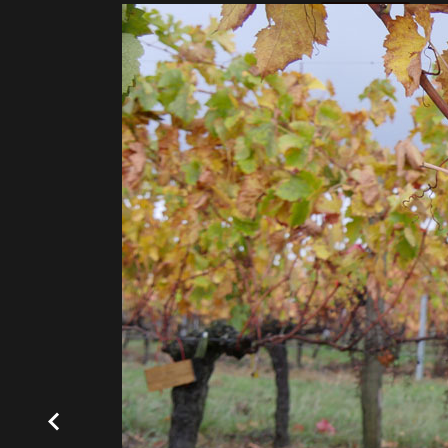
All
01-49