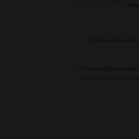
вла
КЛУБНАЯ ВСТРЕЧА 2017
КЛУБНАЯ ВСТРЕЧА 2016
Чтобы найти местоп
С 20 июня 2026 года аре
сертификат старого обр