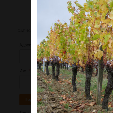
Подписаться на Newsletter
Адрес эл. почты
*
Имя
*
Подписаться
Turnstile
*