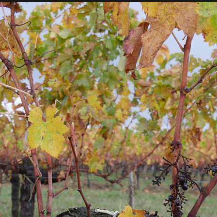
50-99
100-149
150-199
200-249
2