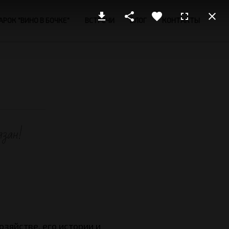
РОК "ВИНО В БОЧКЕ"
ВСТРЕЧИ
БЛОГ
КОНТАКТЫ
язан!
озяйстве, его истории и