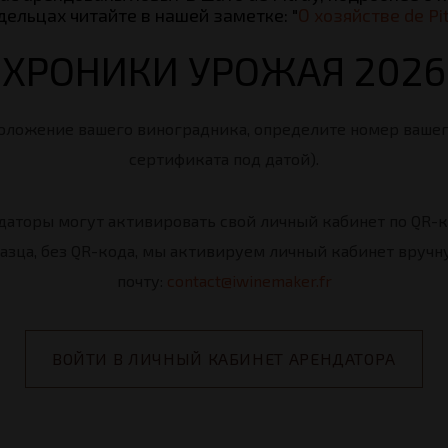
дельцах читайте в нашей заметке: "
О хозяйстве de Pi
ХРОНИКИ УРОЖАЯ 2026
оложение вашего виноградника, определите номер вашего
сертификата под датой).
ндаторы могут активировать свой личный кабинет по QR-к
азца, без QR-кода, мы активируем личный кабинет вручн
почту:
contact@iwinemaker.fr
ВОЙТИ В ЛИЧНЫЙ КАБИНЕТ АРЕНДАТОРА