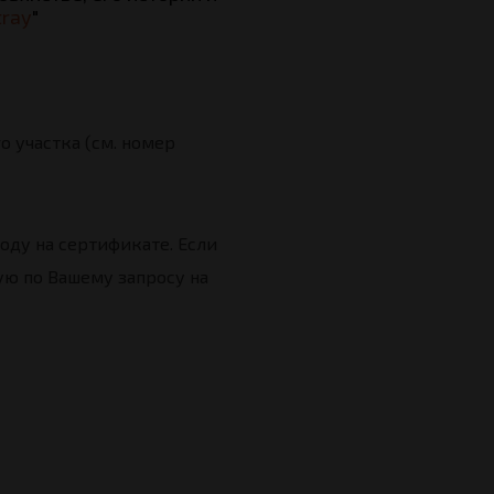
tray
"
 участка (см. номер
оду на сертификате. Если
ую по Вашему запросу на