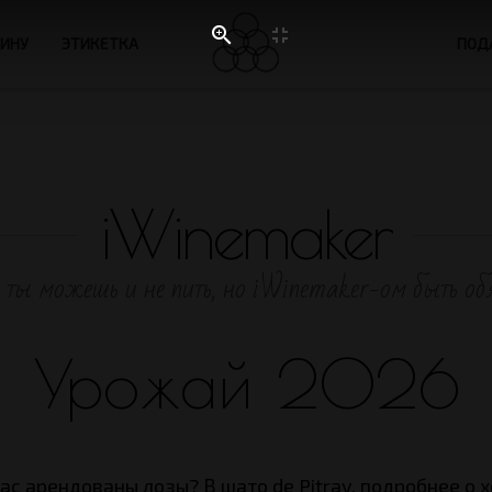
ВИНУ
ЭТИКЕТКА
ПОДА
iWinemaker
 ты можешь и не пить, но iWinemaker-ом быть об
Урожай 2026
ас арендованы лозы? В шато de Pitray, подробнее о х