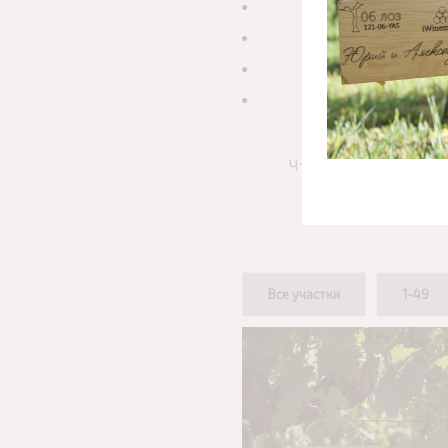
Чтобы найти местоп
Все участки
1-49